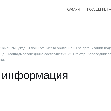
САФАРИ
ПОСЕЩЕНИЕ ПА
е были вынуждены покинуть места обитания из-за организации вод
ща. Площадь заповедника составляет 30,821 гектар. Заповедник о
ки.
я информация