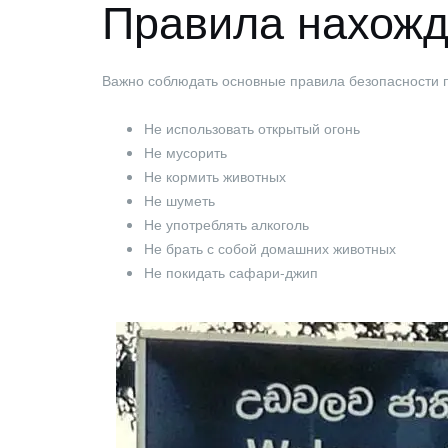
Правила нахожд
Важно соблюдать основные правила безопасности 
Не использовать открытый огонь
Не мусорить
Не кормить животных
Не шуметь
Не употреблять алкоголь
Не брать с собой домашних животных
Не покидать сафари-джип